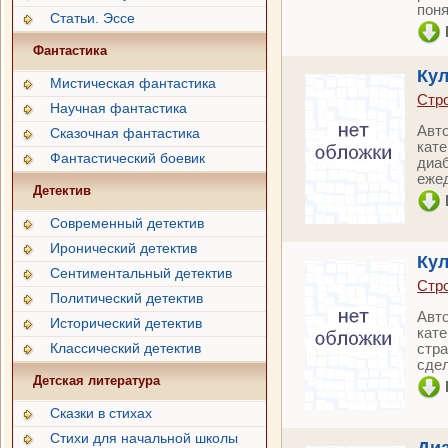
поня
Статьи. Эссе
Фантастика
Кул
Мистическая фантастика
Стро
Научная фантастика
Авто
Сказочная фантастика
кате
Фантастический боевик
диаб
еже
Детектив
Современный детектив
Иронический детектив
Кул
Сентиментальный детектив
Стро
Политический детектив
Авто
Исторический детектив
кате
Классический детектив
стра
сде
Детская литература
Сказки в стихах
Стихи для начальной школы