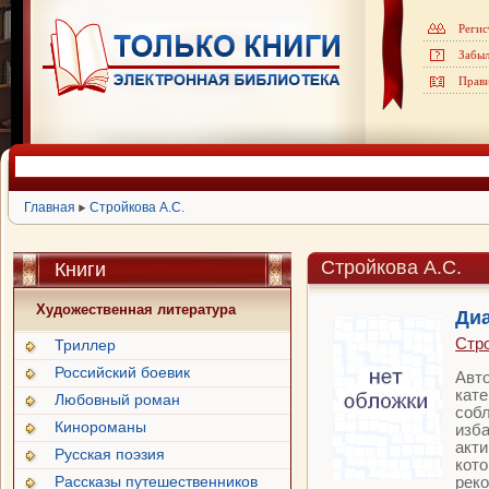
Регис
Забыл
Прав
Главная
Стройкова А.С.
Стройкова А.С.
Книги
Художественная литература
Диа
Стро
Триллер
Российский боевик
Авто
кате
Любовный роман
собл
Кинороманы
изба
акти
Русская поэзия
кото
Рассказы путешественников
реко