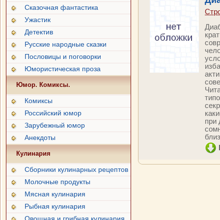
Диа
Сказочная фантастика
Стро
Ужастик
Диаб
Детектив
кра
сов
Русские народные сказки
чело
Пословицы и поговорки
усло
изба
Юмористическая проза
акти
сове
Юмор. Комиксы.
Чита
типо
Комиксы
секр
Российский юмор
каки
при 
Зарубежный юмор
сомн
близ
Анекдоты
Кулинария
Сборники кулинарных рецептов
Молочные продукты
Мясная кулинария
Рыбная кулинария
Овощная и грибная кулинария