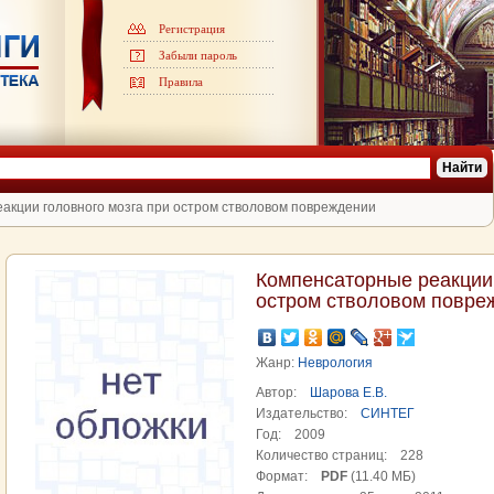
Регистрация
Забыли пароль
Правила
кции головного мозга при остром стволовом повреждении
Компенсаторные реакции 
остром стволовом повре
Жанр:
Неврология
Автор:
Шарова Е.В.
Издательство:
СИНТЕГ
Год:
2009
Количество страниц:
228
Формат:
PDF
(11.40 МБ)