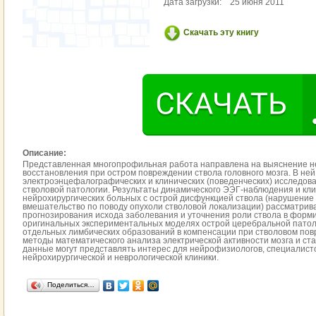
Дата загрузки:
25 июня 2011
Скачать эту книгу
Описание:
Представленная многопрофильная работа направлена на выяснение н
восстановления при остром повреждении ствола головного мозга. В н
электроэнцефалографических и клинических (поведенческих) исследова
стволовой патологии. Результаты динамического ЭЭГ-наблюдения и кл
нейрохирургических больных с острой дисфункцией ствола (нарушение
вмешательство по поводу опухоли стволовой локализации) рассматриваю
прогнозирования исхода заболевания и уточнения роли ствола в форм
оригинальных экспериментальных моделях острой церебральной патол
отдельных лимбических образований в компенсации при стволовом по
методы математического анализа электрической активности мозга и ст
данные могут представлять интерес для нейрофизиологов, специалисто
нейрохирургической и неврологической клиники.
Поделиться…