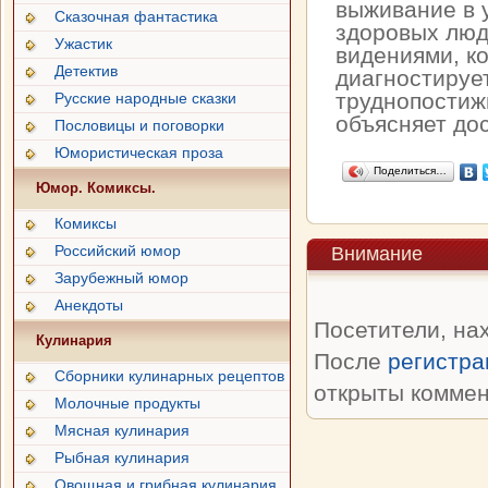
выживание в 
Сказочная фантастика
здоровых люд
Ужастик
видениями, к
Детектив
диагностируе
труднопостиж
Русские народные сказки
объясняет дос
Пословицы и поговорки
Юмористическая проза
Поделиться…
Юмор. Комиксы.
Комиксы
Российский юмор
Внимание
Зарубежный юмор
Анекдоты
Посетители, на
Кулинария
После
регистра
Сборники кулинарных рецептов
открыты коммен
Молочные продукты
Мясная кулинария
Рыбная кулинария
Овощная и грибная кулинария