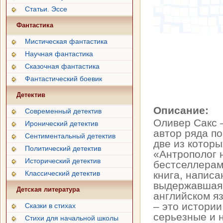
Статьи. Эссе
Фантастика
Мистическая фантастика
Научная фантастика
Сказочная фантастика
Фантастический боевик
Детектив
Описание:
Современный детектив
Оливер Сакс 
Иронический детектив
автор ряда по
Сентиментальный детектив
две из которы
Политический детектив
«Антрополог 
Исторический детектив
бестселлерам
Классический детектив
книга, напис
выдержавшая 
Детская литература
английском яз
– это истори
Сказки в стихах
серьезные и 
Стихи для начальной школы